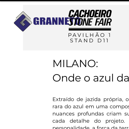
PAVILHÃO 1
STAND D11
MILANO:
Onde o azul da 
Extraído de jazida própria, 
rara do azul em uma composiç
nuances profundas criam sup
cada detalhe do projeto.
personalidade, a força da ter