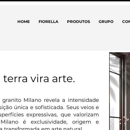
HOME
FIORELLA
PRODUTOS
GRUPO
CO
terra vira arte.
o granito Milano revela a intensidade
ão única e sofisticada. Seus veios e
erfícies expressivas, que valorizam
 Milano é exclusividade, origem e
ra transformada em arte natural.