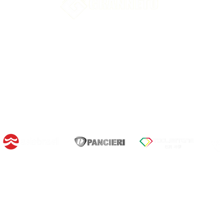
© 2026 by GRANNETO MINERAÇÃO & EXPORTAÇÃO
+55 28 99949-0824
ia Engenheiro Fabiano Vivacqua, BR 482 - Cachoeiro de Itap
ES - BRASIL - 29322-100
Horário de Atendimento: 7:30am - 5:30pm
OUR BRANDS
: