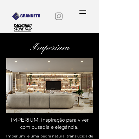
Imperium
IMPERIUM:
Inspiração para viver
com
ousadia e elegância.
Imperium é uma pedra natural translúcida de