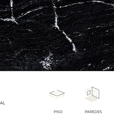
AL
PISO
PAREDES