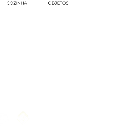
COZINHA
OBJETOS
 BRASIL - 29322-100
 BRASIL - 29322-100