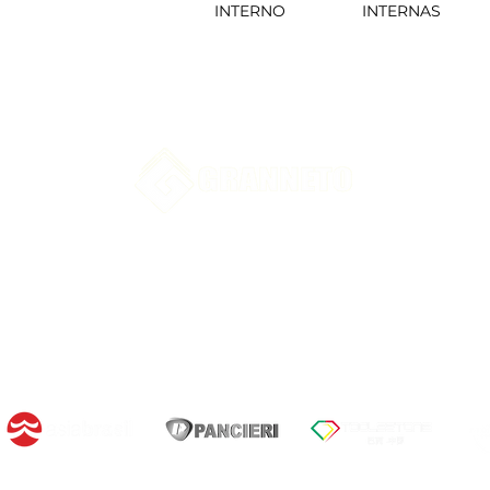
INTERNO
INTERNAS
© 2023 by GRANNETO MINERAÇÃO & EXPORTAÇÃO
+55 28 99949-0824
 Fabiano Vivacqua, BR 482 - Cachoeiro de Itapemirim - ES -
Horário de Atendimento: 7:30am - 5:30pm
info@granneto.com.br
© 2023 by GRANNETO MINERAÇÃO & EXPORTAÇÃO
+55 28 99949-0824
 Fabiano Vivacqua, BR 482 - Cachoeiro de Itapemirim - ES -
Horário de Atendimento: 7:30am - 5:30pm
info@granneto.com.br